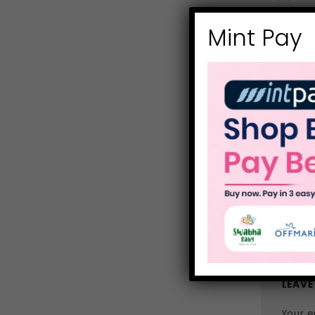
Mint Pay
Duis autem
facilisis 
feugait nu
placerat 
Typi non h
lectores l
consuetudi
litterarum
parum clar
May 13, 
LEAVE
Your e