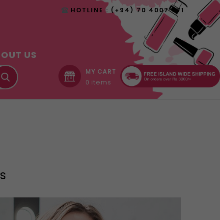
HOTLINE : (+94) 70 4007 771
BOUT US
MY CART
0 items
es