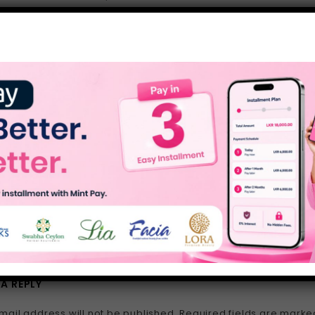
 vel eum iriure dolor in hendrerit in vulputate velit esse moles
at vero eros et accumsan et iusto odio dignissim qui blandit pr
lla facilisi. Nam liber tempor cum soluta nobis eleifend opti
facer possim assum.
abent claritatem insitam; est usus legentis in iis qui facit eo
egere me lius quod ii legunt saepius. Claritas est etiam proc
um lectorum. Mirum est notare quam littera gothica, quam n
 formas humanitatis per seacula quarta decima et quinta dec
i, fiant sollemnes in futurum.
2018
 A REPLY
mail address will not be published.
Required fields are mark