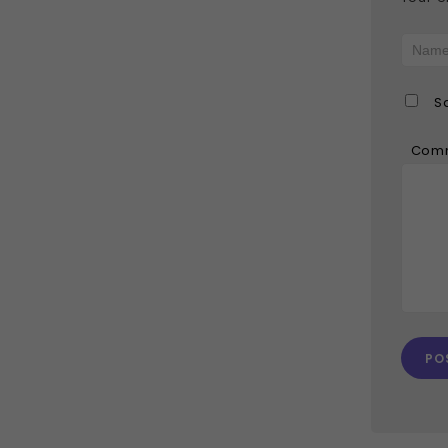
S
Com