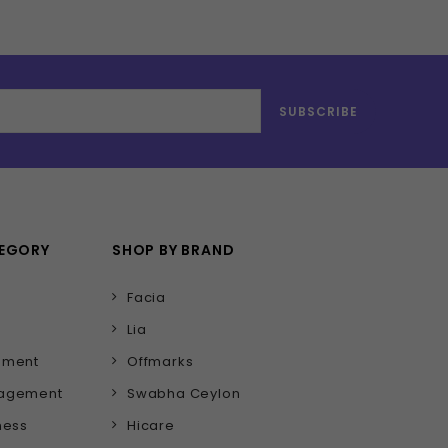
TEGORY
SHOP BY BRAND
Facia
Lia
ement
Offmarks
nagement
Swabha Ceylon
ness
Hicare