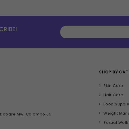
CRIBE!
SHOP BY CA
Skin Care
Hair Care
Food Suppl
Weight Ma
D Dabare Mw, Colombo 05
Sexual Well