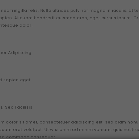
c fringilla felis. Nulla ultrices pulvinar magna in iaculis. Ut t
apien. Aliquam hendrerit euismod eros, eget cursus ipsum. Cras 
entesque dolor.
uer Adipiscing
ed sapien eget
, Sed Facilisis
m dolor sit amet, consectetuer adipiscing elit, sed diam non
uam erat volutpat. Ut wisi enim ad minim veniam, quis nostrud e
x ea commodo consequat.