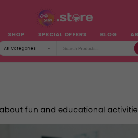
N
SHOP
SPECIAL OFFERS
BLOG
A
All Categories
about fun and educational activiti