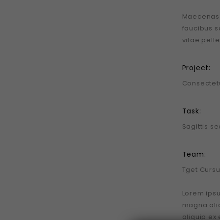
Maecenas ne
faucibus s
vitae pell
Project:
Consectet
Task:
Sagittis s
Team:
Tget Cursus
Lorem ipsu
magna aliq
aliquip e