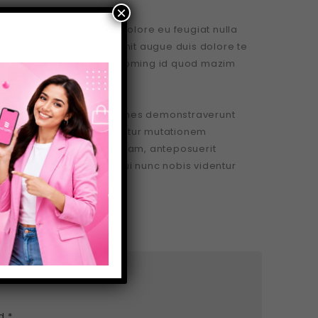
×
tie consequat, vel illum dolore eu feugiat nulla
aesent luptatum zzril delenit augue duis dolore te
on congue nihil imperdiet doming id quod mazim
rum claritatem. Investigationes demonstraverunt
essus dynamicus, qui sequitur mutationem
unc
putamus parum
claram, anteposuerit
ima. Eodem modo typi, qui nunc nobis videntur
ed
*