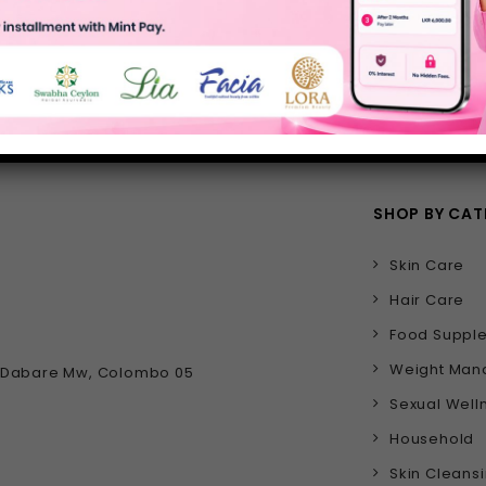
CRIBE!
SHOP BY CA
Skin Care
Hair Care
Food Suppl
Weight Ma
D Dabare Mw, Colombo 05
Sexual Well
Household
Skin Cleans