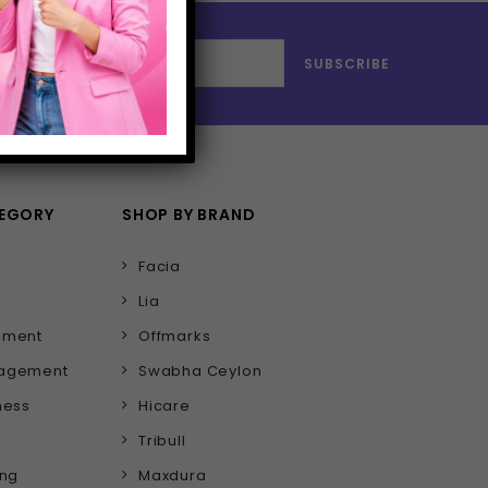
TEGORY
SHOP BY BRAND
Facia
Lia
ement
Offmarks
nagement
Swabha Ceylon
ness
Hicare
Tribull
ing
Maxdura