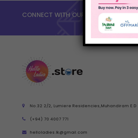
CONNECT WITH OUR UPDATES & SUBS
No.32 2/2, Lumiere Residencies,Muhandiram E.
(+94) 70 4007 771
helloladies.lk@gmail.com