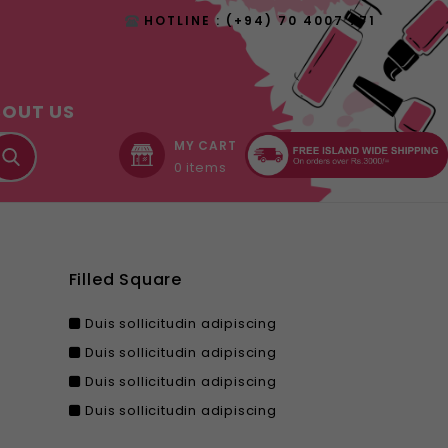
HOTLINE : (+94) 70 4007 771
BOUT US
MY CART
0 items
Filled Square
Duis sollicitudin adipiscing
Duis sollicitudin adipiscing
Duis sollicitudin adipiscing
Duis sollicitudin adipiscing